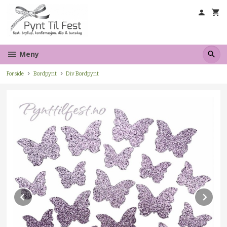
Gå
til
innholdet
Meny
Forside
Bordpynt
Div Bordpynt
Prev
Ne