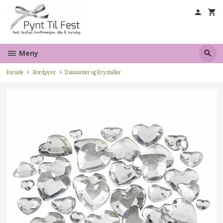
Gå
til
innholdet
Meny
Forside
Bordpynt
Diamanter og Krystaller