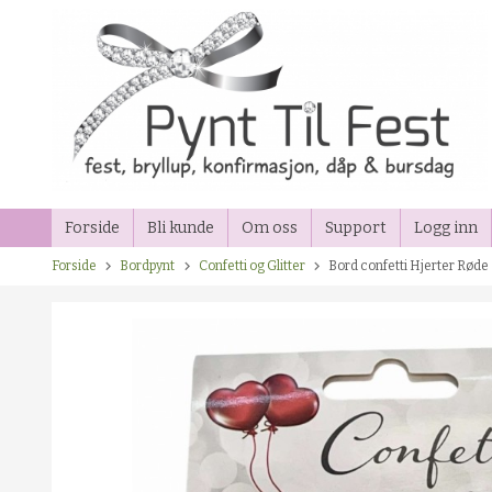
Gå
til
innholdet
Forside
Bli kunde
Om oss
Support
Logg inn
Forside
Bordpynt
Confetti og Glitter
Bord confetti Hjerter Røde