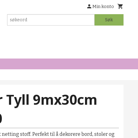
Min konto
Søk
r Tyll 9mx30cm
0
netting stoff. Perfekt til å dekorere bord, stoler og