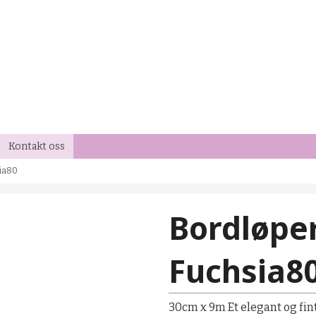
Kontakt oss
sia80
Bordløpe
Fuchsia8
30cm x 9m Et elegant og fint 