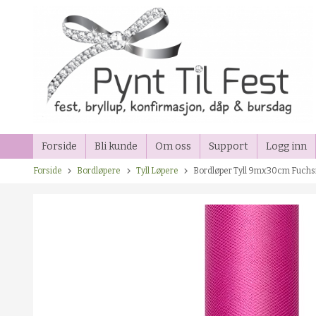
Gå
til
innholdet
Forside
Bli kunde
Om oss
Support
Logg inn
Forside
Bordløpere
Tyll Løpere
Bordløper Tyll 9mx30cm Fuch