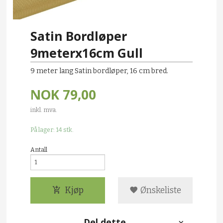
Satin Bordløper
9meterx16cm Gull
9 meter lang Satin bordløper, 16 cm bred.
NOK
79,00
inkl. mva.
På lager: 14 stk.
Antall
Kjøp
Ønskeliste
Del dette