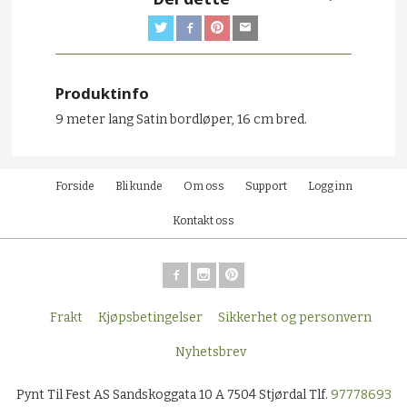
Produktinfo
9 meter lang Satin bordløper, 16 cm bred.
Forside
Bli kunde
Om oss
Support
Logg inn
Kontakt oss
Frakt
Kjøpsbetingelser
Sikkerhet og personvern
Nyhetsbrev
Pynt Til Fest AS Sandskoggata 10 A 7504 Stjørdal Tlf.
97778693