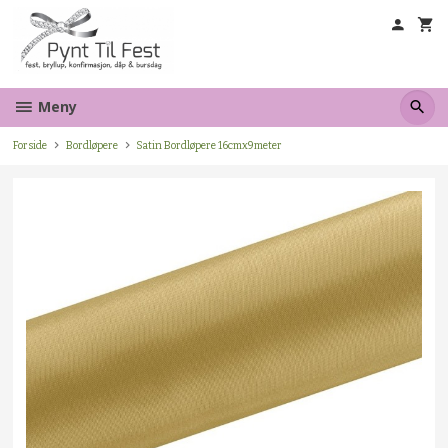
Gå
til
innholdet
Meny
Forside
Bordløpere
Satin Bordløpere 16cmx9meter