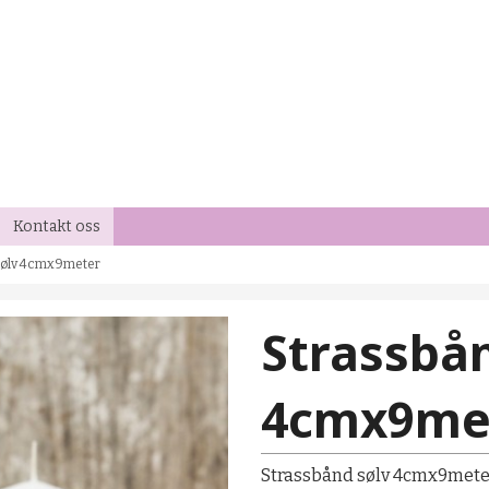
Kontakt oss
sølv 4cmx9meter
Strassbån
4cmx9me
Strassbånd sølv 4cmx9mete