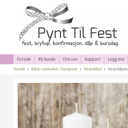
Gå
til
innholdet
Forside
Bli kunde
Om oss
Support
Logg inn
Forside
Bånd-Gaveesker-Gaveposer
Strassbånd
Strassbånd 