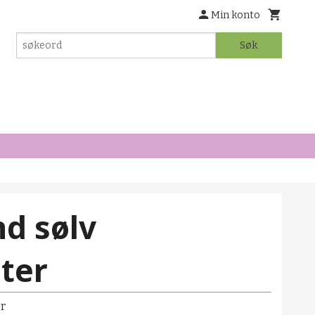
Min konto
Søk
d sølv
ter
r