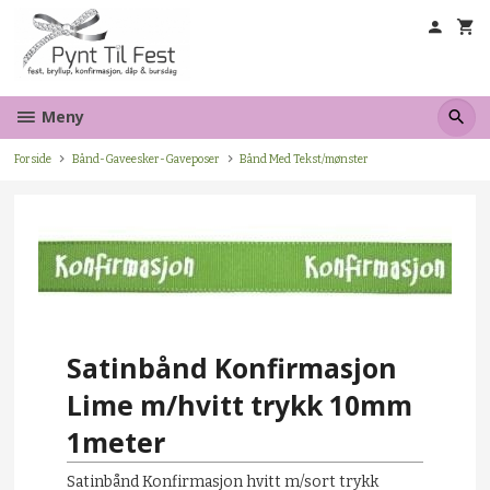
Gå
til
innholdet
Meny
Forside
Bånd-Gaveesker-Gaveposer
Bånd Med Tekst/mønster
Satinbånd Konfirmasjon
Lime m/hvitt trykk 10mm
1meter
Satinbånd Konfirmasjon hvitt m/sort trykk