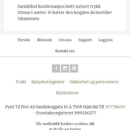
Satinbånd Konfirmasjon hvitt m/sort trykk
10mm 1 meter. Vi kutter den lengden du bestiller
tilsammen.
Forside
Bli kunde
Om oss
Support
Logg inn
Kontakt oss
Frakt
Kjøpsbetingelser
Sikkerhet og personvern
Nyhetsbrev
Pynt Til Fest AS Sandskoggata 10 A 7504 Stjørdal Tlf.
97778693
- Foretaksregisteret 999326277
Vår nettbutikk bruker cookies slik
at du får en bedre