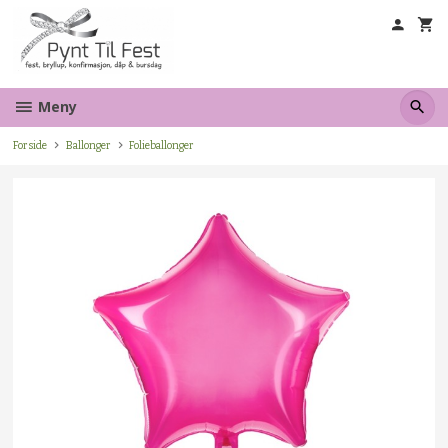
Gå
til
innholdet
Meny
Forside
Ballonger
Folieballonger