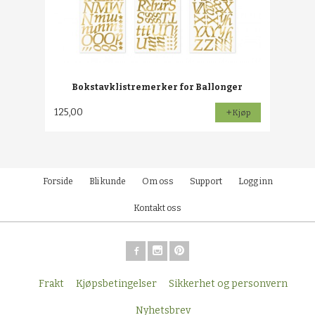
Bokstavklistremerker for Ballonger
125,00
Kjøp
Forside
Bli kunde
Om oss
Support
Logg inn
Kontakt oss
Frakt
Kjøpsbetingelser
Sikkerhet og personvern
Nyhetsbrev