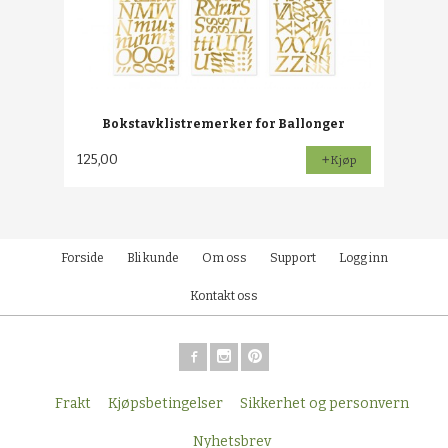
Bokstavklistremerker for Ballonger
125,00
Kjøp
Forside
Bli kunde
Om oss
Support
Logg inn
Kontakt oss
Frakt
Kjøpsbetingelser
Sikkerhet og personvern
Nyhetsbrev