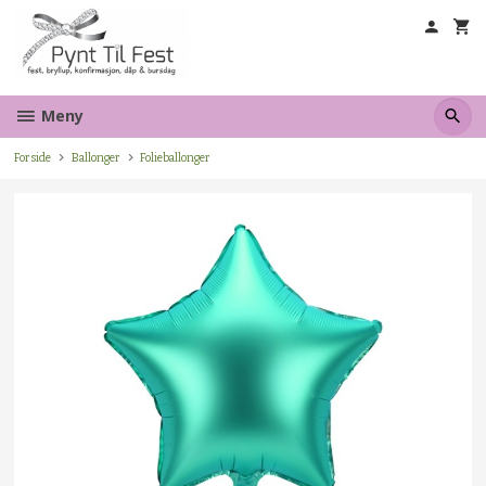
Gå
til
innholdet
Meny
Forside
Ballonger
Folieballonger