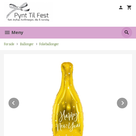
Gå
til
innholdet
Meny
Forside
Ballonger
Folieballonger
Prev
Ne