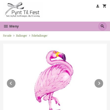
Gå
til
innholdet
Meny
Forside
Ballonger
Folieballonger
Prev
Ne