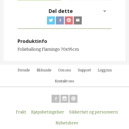
Del dette
Produktinfo
Folieballong Flamingo 70x95cm
Forside
Bli kunde
Om oss
Support
Logg inn
Kontakt oss
Frakt
Kjøpsbetingelser
Sikkerhet og personvern
Nyhetsbrev