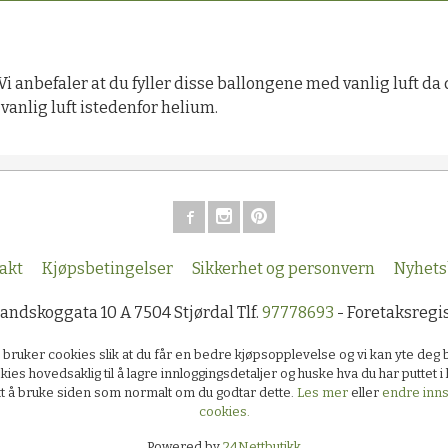
 Vi anbefaler at du fyller disse ballongene med vanlig luft d
anlig luft istedenfor helium.
akt
Kjøpsbetingelser
Sikkerhet og personvern
Nyhets
Sandskoggata 10 A 7504 Stjørdal Tlf.
97778693
- Foretaksregi
k bruker cookies slik at du får en bedre kjøpsopplevelse og vi kan yte deg 
kies hovedsaklig til å lagre innloggingsdetaljer og huske hva du har puttet 
ett å bruke siden som normalt om du godtar dette.
Les mer
eller
endre innst
cookies.
Powered by
24Nettbutikk