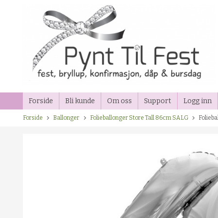
Gå
til
innholdet
Forside
Bli kunde
Om oss
Support
Logg inn
Forside
Ballonger
Folieballonger Store Tall 86cm SALG
Folieba