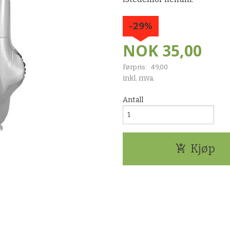
-29%
NOK
35,00
Førpris:
49,00
Rabatt
inkl. mva.
Antall
Kjøp