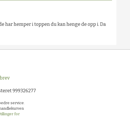
a de har hemper i toppen du kan henge de opp i. Da
brev
steret 999326277
bedre service.
i handlekurven
illinger for