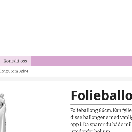
Kontakt oss
llong 86cm Sølv 4
Folieball
Folieballong 86cm. Kan fylles
disse ballongene med vanli
opp i. Da sparer du både mi
istedenfor helium.