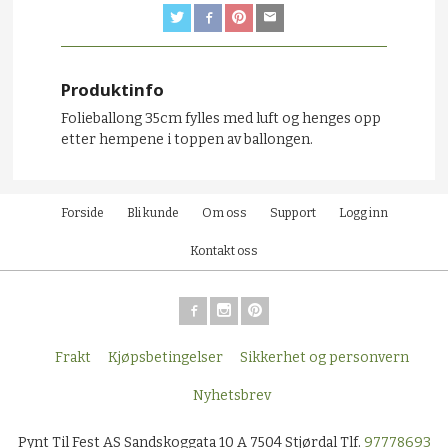
Produktinfo
Folieballong 35cm fylles med luft og henges opp
etter hempene i toppen av ballongen.
Forside
Bli kunde
Om oss
Support
Logg inn
Kontakt oss
Frakt
Kjøpsbetingelser
Sikkerhet og personvern
Nyhetsbrev
Pynt Til Fest AS Sandskoggata 10 A 7504 Stjørdal Tlf.
97778693