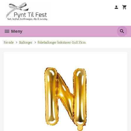
Gå
til
innholdet
Meny
Forside
Ballonger
Folieballonger bokstaver Gull 35cm