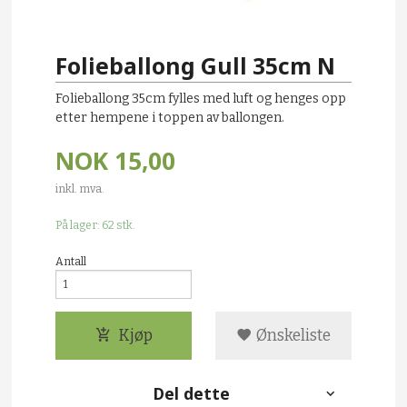
Folieballong Gull 35cm N
Folieballong 35cm fylles med luft og henges opp
etter hempene i toppen av ballongen.
NOK
15,00
inkl. mva.
På lager: 62 stk.
Antall
Kjøp
Ønskeliste
Del dette