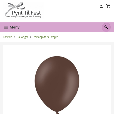
Gå
til
innholdet
Meny
Forside
Ballonger
Ensfargede ballonger